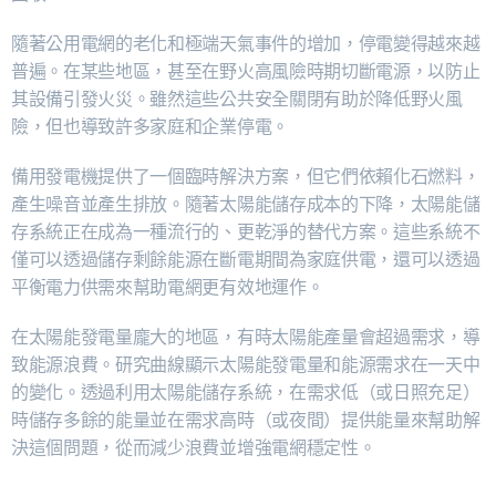
隨著公用電網的老化和極端天氣事件的增加，停電變得越來越
普遍。在某些地區，甚至在野火高風險時期切斷電源，以防止
其設備引發火災。雖然這些公共安全關閉有助於降低野火風
險，但也導致許多家庭和企業停電。
備用發電機提供了一個臨時解決方案，但它們依賴化石燃料，
產生噪音並產生排放。隨著太陽能儲存成本的下降，太陽能儲
存系統正在成為一種流行的、更乾淨的替代方案。這些系統不
僅可以透過儲存剩餘能源在斷電期間為家庭供電，還可以透過
平衡電力供需來幫助電網更有效地運作。
在太陽能發電量龐大的地區，有時太陽能產量會超過需求，導
致能源浪費。研究曲線顯示太陽能發電量和能源需求在一天中
的變化。透過利用太陽能儲存系統，在需求低（或日照充足）
時儲存多餘的能量並在需求高時（或夜間）提供能量來幫助解
決這個問題，從而減少浪費並增強電網穩定性。