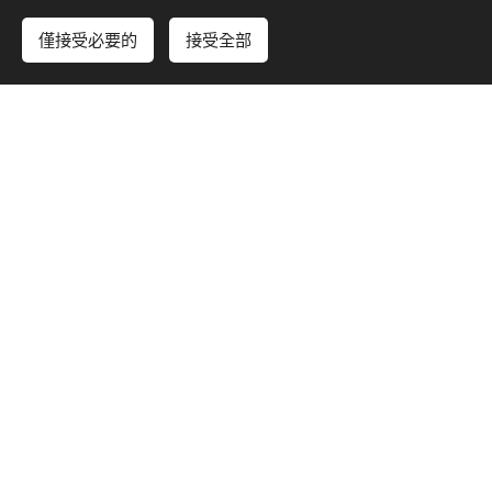
AI室內智慧整合系統
僅接受必要的
接受全部
建築顧問